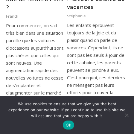
vacances
?
Stéphanie
Franck
Les enfants éprouvent
Pour commencer, on sait
toujours de la joie et du
très bien dans une situation
plaisir quand on parle de
pareille que les voitures
vacances. Cependant, ils ne
d’occasions aujourd’hui sont
sont pas les seuls à jouir de
plus chères que celles qui
cette aubaine, les parents
sont neuves. Une
peuvent se joindre à eux.
augmentation rapide des
C’est pourquoi, ces derniers
nouvelles voitures ne cesse
ne ménagent pas leurs
de s’implanter et
efforts pour trouver la
d’augmenter sur le marché
meilleure colonie de vacances
français.
We use cookies to ensure that we give you the best
adaptée à leur progéniture.
experience on our website. If you continue to use this site we
Lire la suite
will assume that you are happy with it.
Lire la suite
Ok