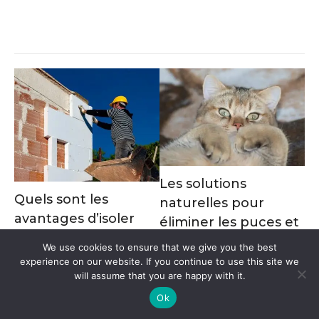
Les solutions
Quels sont les
naturelles pour
avantages d’isoler
éliminer les puces et
votre maison par
les tiques
We use cookies to ensure that we give you the best
l’extérieur ?
Marise
experience on our website. If you continue to use this site we
will assume that you are happy with it.
David
Les puces et les tiques sont
Ok
Il est primordial de penser à
des parasites courants qui
l’isolation d’un logement. Cela