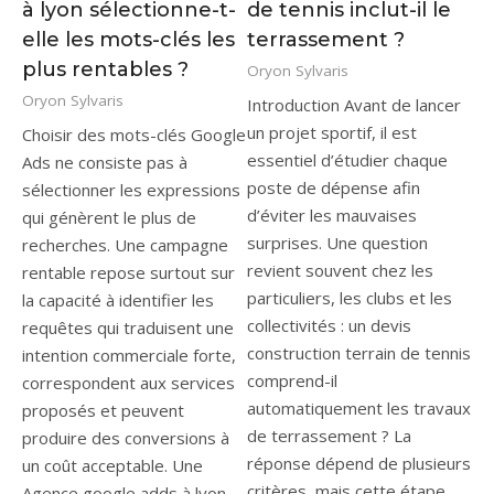
à lyon sélectionne-t-
de tennis inclut-il le
elle les mots-clés les
terrassement ?
plus rentables ?
Oryon Sylvaris
Oryon Sylvaris
Introduction Avant de lancer
un projet sportif, il est
Choisir des mots-clés Google
essentiel d’étudier chaque
Ads ne consiste pas à
poste de dépense afin
sélectionner les expressions
d’éviter les mauvaises
qui génèrent le plus de
surprises. Une question
recherches. Une campagne
revient souvent chez les
rentable repose surtout sur
particuliers, les clubs et les
la capacité à identifier les
collectivités : un devis
requêtes qui traduisent une
construction terrain de tennis
intention commerciale forte,
comprend-il
correspondent aux services
automatiquement les travaux
proposés et peuvent
de terrassement ? La
produire des conversions à
réponse dépend de plusieurs
un coût acceptable. Une
critères, mais cette étape
Agence google adds à lyon