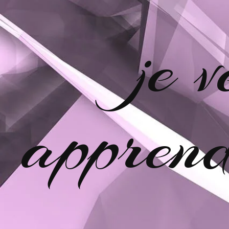
je 
apprend