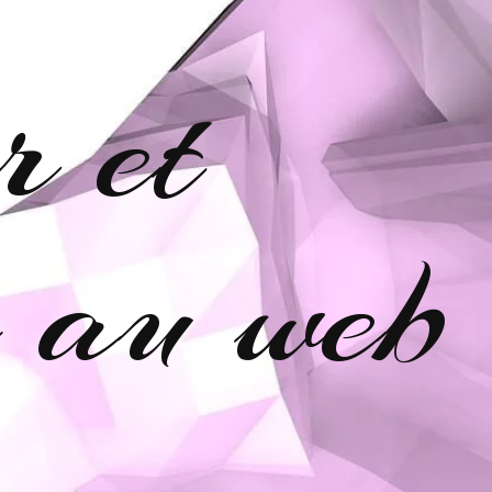
r et
e au web