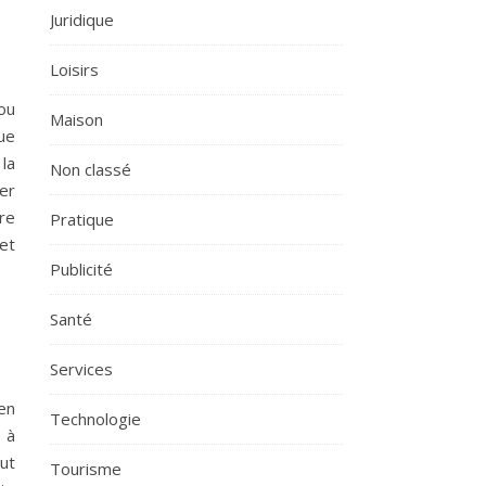
Juridique
Loisirs
ou
Maison
que
 la
Non classé
ter
re
Pratique
et
Publicité
Santé
Services
en
Technologie
 à
ut
Tourisme