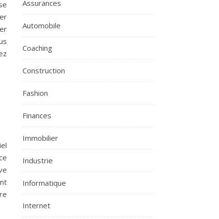
Assurances
se
er
Automobile
er
us
Coaching
rez
Construction
Fashion
Finances
Immobilier
el
 ce
Industrie
ive
ant
Informatique
re
Internet