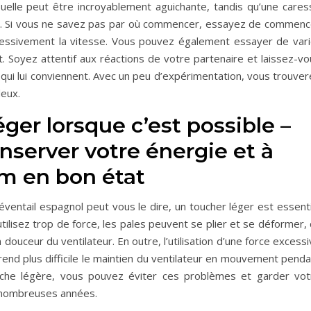
elle peut être incroyablement aguichante, tandis qu’une cares
e. Si vous ne savez pas par où commencer, essayez de commenc
essivement la vitesse. Vous pouvez également essayer de vari
. Soyez attentif aux réactions de votre partenaire et laissez-vo
 qui lui conviennent. Avec un peu d’expérimentation, vous trouve
deux.
éger lorsque c’est possible –
onserver votre énergie et à
um en bon état
ventail espagnol peut vous le dire, un toucher léger est essenti
utilisez trop de force, les pales peuvent se plier et se déformer,
n douceur du ventilateur. En outre, l’utilisation d’une force excess
rend plus difficile le maintien du ventilateur en mouvement pend
ouche légère, vous pouvez éviter ces problèmes et garder vot
e nombreuses années.