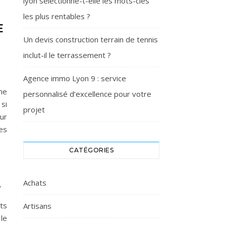
lyon sélectionne-t-elle les mots-clés
les plus rentables ?
E
Un devis construction terrain de tennis
inclut-il le terrassement ?
Agence immo Lyon 9 : service
mme
personnalisé d’excellence pour votre
 si
projet
eur
es
CATÉGORIES
s
Achats
ts
Artisans
le