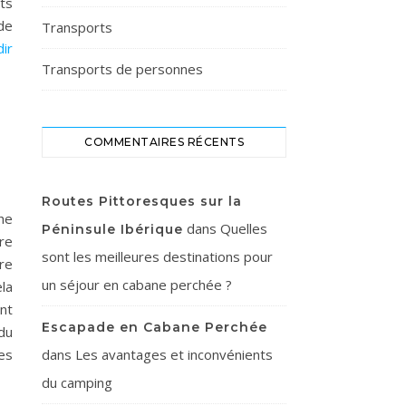
ats
de
Transports
ir
Transports de personnes
COMMENTAIRES RÉCENTS
Routes Pittoresques sur la
he
dans
Quelles
Péninsule Ibérique
re
sont les meilleures destinations pour
tre
un séjour en cabane perchée ?
la
nt
Escapade en Cabane Perchée
 du
es
dans
Les avantages et inconvénients
du camping