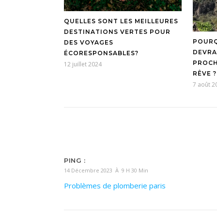
QUELLES SONT LES MEILLEURES
DESTINATIONS VERTES POUR
POURQ
DES VOYAGES
DEVRA
ÉCORESPONSABLES?
PROCH
12 juillet 2024
RÊVE ?
7 août 2
PING :
14 Décembre 2023 À 9 H 30 Min
Problèmes de plomberie paris