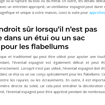
age ou la rupture du bois ou du métal. En outre, les détails délic
vec un entretien approprié, un ventilateur espagnol peut durer 
nifique et unique à votre maison, Lisez la suite pour
approfond
roit sûr lorsqu’il n’est pas
ce dans un étui ou un sac
pour les flabellums
ique et traditionnel qui peut être utilisé pour ajouter une touc
ndant, l’éventail espagnol est également délicat et peut êt
ectement. Lorsqu’il n’est pas utilisé, l’éventail espagnol doit ê
ans un étui ou un sac conçu spécialement pour les flabellums. Ce
ontre les rayures ou les écrasements. En outre, il est importa
umière directe du soleil, car cela peut entraîner la décoloration
prié, l’éventail espagnol peut être apprécié pendant de nombreus