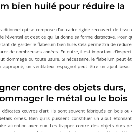
um bien huilé pour réduire la
raditionnel qui se compose d’un cadre rigide recouvert de tissu 
e l’éventail et c’est ce qui lui donne sa forme distinctive. Pour 
rtant de garder le flabellum bien huilé. Cela permettra de réduire
 à durer de nombreuses années. En outre, il est important d’inspec
out dommage ou toute usure. Si nécessaire, le flabellum peut êt
 approprié, un ventilateur espagnol peut être un ajout beau 
ogner contre des objets durs,
dommager le métal ou le bois
 délicates œuvres d’art. Ils sont souvent fabriqués en bois ou 
ails ornés. Bien qu’ils puissent constituer un ajout étonnant
faire attention avec eux. Les frapper contre des objets durs pe