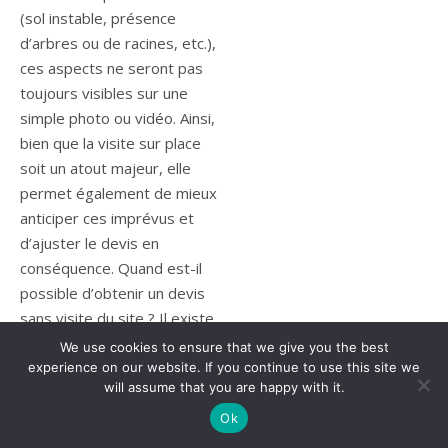
(sol instable, présence
d’arbres ou de racines, etc.),
ces aspects ne seront pas
toujours visibles sur une
simple photo ou vidéo. Ainsi,
bien que la visite sur place
soit un atout majeur, elle
permet également de mieux
anticiper ces imprévus et
d’ajuster le devis en
conséquence. Quand est-il
possible d’obtenir un devis
sans visite du site ? Il existe
certaines situations où il est
We use cookies to ensure that we give you the best
possible d’obtenir un devis
experience on our website. If you continue to use this site we
will assume that you are happy with it.
construction terrain de padel
sans avoir besoin de se
Ok
rendre sur place. Cela est