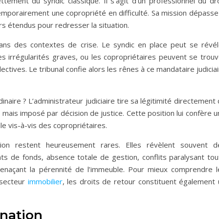
tement du syndic classique. Il s’agit d’un professionnel du dro
 temporairement une copropriété en difficulté. Sa mission dépasse
rs étendus pour redresser la situation.
ans des contextes de crise. Le syndic en place peut se révél
s irrégularités graves, ou les copropriétaires peuvent se trouv
ectives. Le tribunal confie alors les rênes à ce mandataire judicia
naire ? L’administrateur judiciaire tire sa légitimité directement
e mais imposé par décision de justice. Cette position lui confère 
le vis-à-vis des copropriétaires.
ntion restent heureusement rares. Elles révèlent souvent d
 de fonds, absence totale de gestion, conflits paralysant tou
menaçant la pérennité de l’immeuble. Pour mieux comprendre l
 secteur
immobilier
, les droits de retour constituent également 
ination