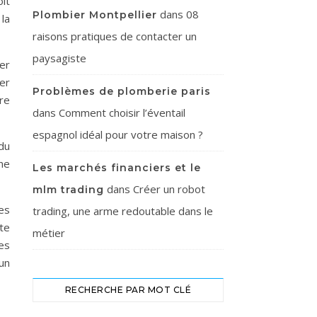
it
dans
08
Plombier Montpellier
 la
raisons pratiques de contacter un
paysagiste
er
er
Problèmes de plomberie paris
ire
dans
Comment choisir l’éventail
espagnol idéal pour votre maison ?
 du
une
Les marchés financiers et le
dans
Créer un robot
mlm trading
es
trading, une arme redoutable dans le
te
métier
es
un
RECHERCHE PAR MOT CLÉ