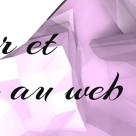
r et
e au web