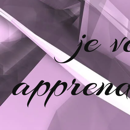
je 
apprend