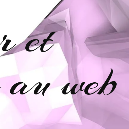
r et
e au web