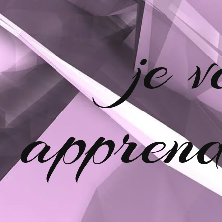
je 
apprend