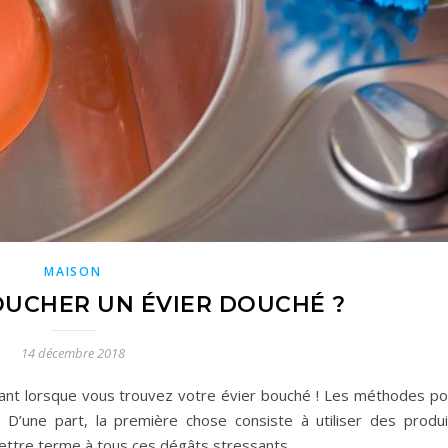
MAISON
UCHER UN ÉVIER DOUCHÉ ?
14 décembre 2018
ant lorsque vous trouvez votre évier bouché ! Les méthodes po
 D’une part, la première chose consiste à utiliser des produi
ettre terme à tous ces dégâts stressants.