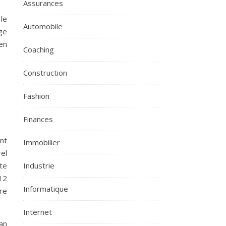
Assurances
le
Automobile
ge
en
Coaching
Construction
Fashion
Finances
nt
Immobilier
rel
Industrie
te
12
Informatique
re
Internet
san