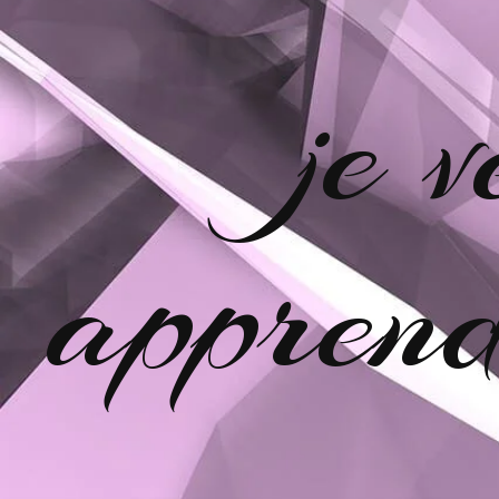
je 
apprend