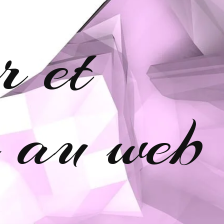
r et
e au web