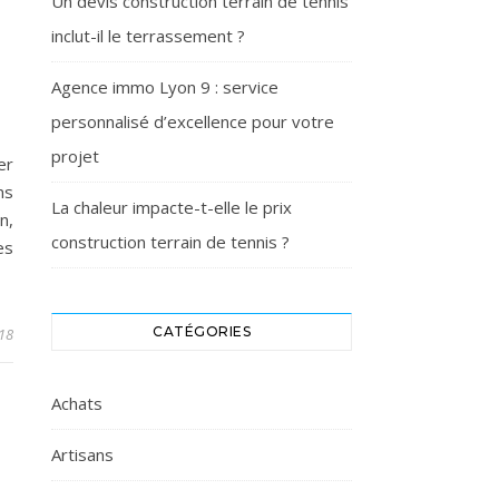
Un devis construction terrain de tennis
inclut-il le terrassement ?
Agence immo Lyon 9 : service
personnalisé d’excellence pour votre
projet
er
ns
La chaleur impacte-t-elle le prix
n,
construction terrain de tennis ?
es
CATÉGORIES
18
Achats
Artisans