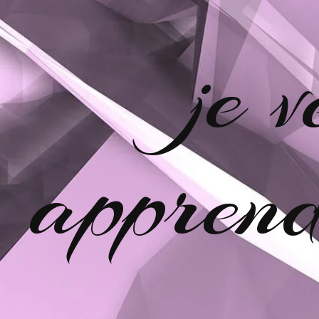
je 
apprend