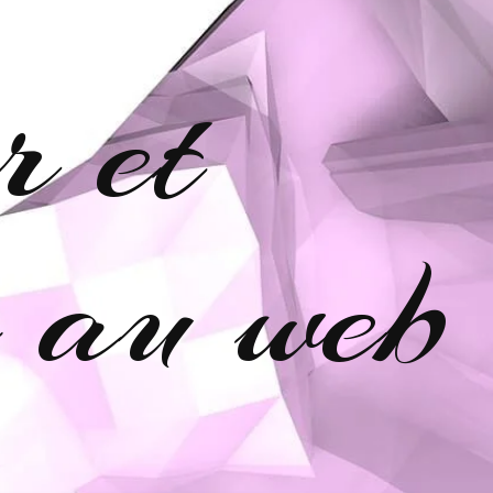
r et
e au web