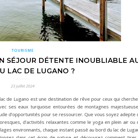
TOURISME
N SÉJOUR DÉTENTE INOUBLIABLE A
U LAC DE LUGANO ?
23 juillet 2024
 lac de Lugano est une destination de rêve pour ceux qui cherche
 Avec ses eaux turquoise entourées de montagnes majestueuse
itude d’opportunités pour se ressourcer. Que vous soyez adepte 
toresques, d’activités relaxantes comme le yoga en plein air ou 
llages environnants, chaque instant passé au bord du lac de Luga
Plongez dans cet écrin de nature et découvrez comment tirer 