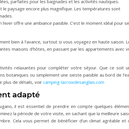
lées, parfaites pour les baignades et les activités nautiques.
t le paysage encore plus magnifique. Les températures sont
enades.
n hiver offre une ambiance paisible. C’est le moment idéal pour s
nt bien à l’avance, surtout si vous voyagez en haute saison. L
mantes maisons d’hôtes, en passant par les appartements avec v
activités relaxantes pour compléter votre séjour. Que ce soit u
ns botaniques ou simplement une sieste paisible au bord de l’ea
r plus de détails, voir
camping-lacroixdesanglais.com
ent adapté
Lugano, il est essentiel de prendre en compte quelques élémen
minez la période de votre visite, en sachant que la meilleure sai
tembre. Cela vous permet de bénéficier d’un climat agréable et 