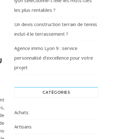
lyon sélectionne-t-elle les mots-clés
les plus rentables ?
Un devis construction terrain de tennis
inclut-il le terrassement ?
Agence immo Lyon 9 : service
personnalisé d’excellence pour votre
U
projet
CATÉGORIES
nt
s,
Achats
de
de
Artisans
no
le