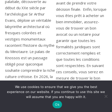
avant de prendre votre
décision finale. Enfin, lorsque
vous êtes prêt à acheter un
bien immobilier, assurez-
vous de trouver un bon
avocat ou un notaire pour
garantir que toutes les
formalités juridiques sont
correctement remplies et
que toutes les conditions
sont respectées. En suivant
ces conseils, vous serez en
mesure de trouver le bon
bien immobilier pour
We use cookies to ensure that we give you the best
répondre à vos besoins et à
experience on our website. If you continue to use this site we
votre budget. N’oubliez pas
will assume that you are happy with it.
qu’il s’agit d’un
Ok
investissement important et