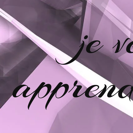
je 
apprend