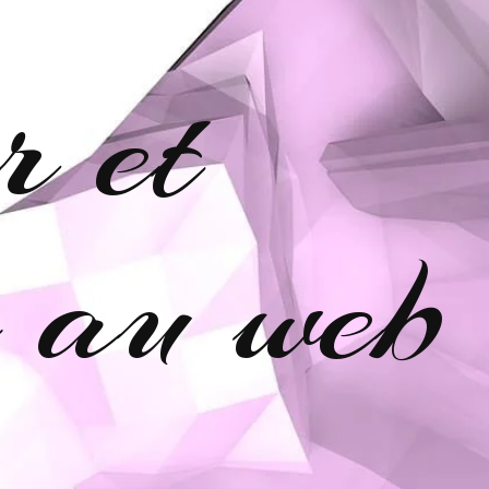
r et
e au web