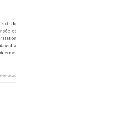
fruit du
ensée et
dratation
ribuent à
iderme.
évrier 2026