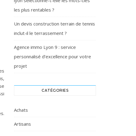
lyon sélectionne-t-elle les mots-clés
les plus rentables ?
Un devis construction terrain de tennis
inclut-il le terrassement ?
Agence immo Lyon 9 : service
personnalisé d’excellence pour votre
projet
les
s,
sse
CATÉGORIES
si
Achats
es.
Artisans