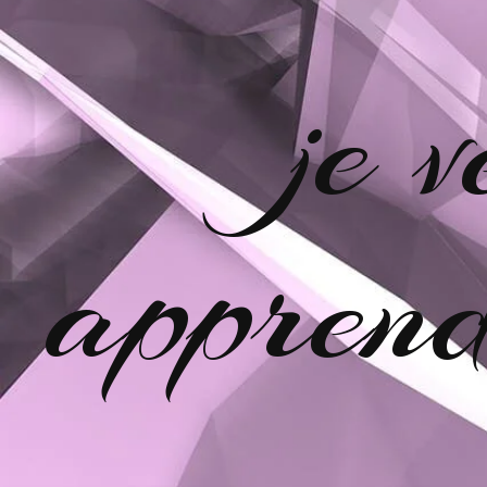
je 
apprend