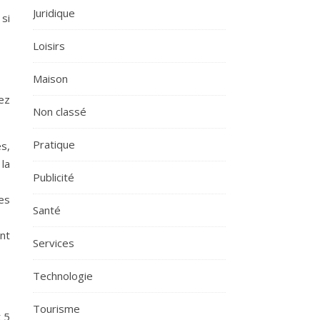
Juridique
 si
Loisirs
Maison
ez
Non classé
Pratique
s,
la
Publicité
es
Santé
nt
Services
Technologie
Tourisme
t 5