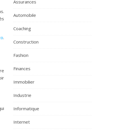
Assurances
ns.
Automobile
ès
Coaching
zo
.
Construction
Fashion
Finances
tre
oir
Immobilier
Industrie
ui
Informatique
Internet