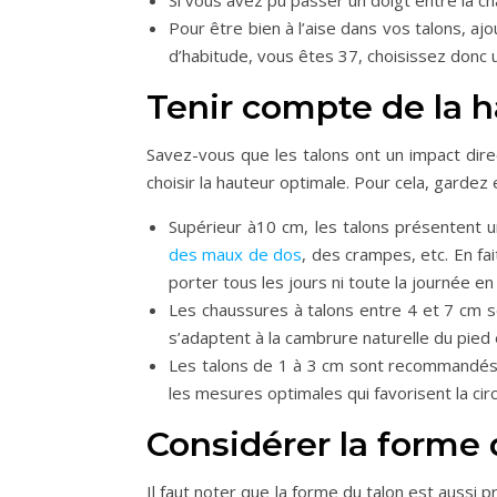
Si vous avez pu passer un doigt entre la ch
Pour être bien à l’aise dans vos talons, aj
d’habitude, vous êtes 37, choisissez donc un
Tenir compte de la h
Savez-vous que les talons ont un impact dir
choisir la hauteur optimale. Pour cela, gardez 
Supérieur à10 cm, les talons présentent 
des maux de dos
, des crampes, etc. En fa
porter tous les jours ni toute la journée en
Les chaussures à talons entre 4 et 7 cm s
s’adaptent à la cambrure naturelle du pied
Les talons de 1 à 3 cm sont recommandés 
les mesures optimales qui favorisent la circ
Considérer la forme 
Il faut noter que la forme du talon est aussi p