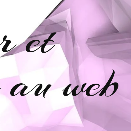
r et
e au web