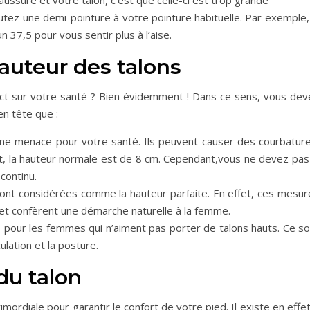
aussure et votre talon, c’est que celle-ci est trop grande
outez une demi-pointure à votre pointure habituelle. Par exemple,
 37,5 pour vous sentir plus à l’aise.
auteur des talons
ect sur votre santé ? Bien évidemment ! Dans ce sens, vous dev
en tête que :
une menace pour votre santé. Ils peuvent causer des courbature
it, la hauteur normale est de 8 cm. Cependant,vous ne devez pas 
 continu.
ont considérées comme la hauteur parfaite. En effet, ces mesur
 et confèrent une démarche naturelle à la femme.
pour les femmes qui n’aiment pas porter de talons hauts. Ce so
ulation et la posture.
du talon
rimordiale pour garantir le confort de votre pied. Il existe en effe