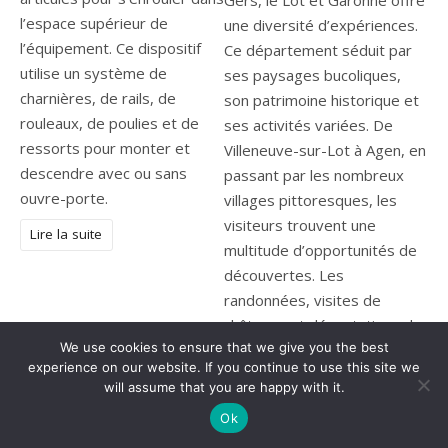
l’espace supérieur de
une diversité d’expériences.
l’équipement. Ce dispositif
Ce département séduit par
utilise un système de
ses paysages bucoliques,
charnières, de rails, de
son patrimoine historique et
rouleaux, de poulies et de
ses activités variées. De
ressorts pour monter et
Villeneuve-sur-Lot à Agen, en
descendre avec ou sans
passant par les nombreux
ouvre-porte.
villages pittoresques, les
visiteurs trouvent une
Lire la suite
multitude d’opportunités de
découvertes. Les
randonnées, visites de
châteaux et dégustations de
We use cookies to ensure that we give you the best
produits locaux enrichissent
experience on our website. If you continue to use this site we
le séjour. L’activité
will assume that you are happy with it.
touristique Lot et Garonne
Ok
propose des moments