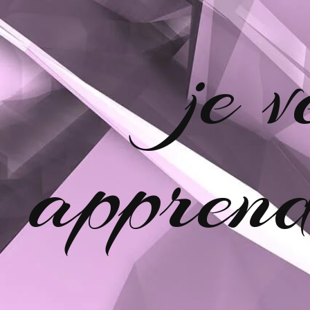
je 
apprend