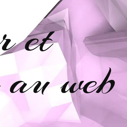
r et
e au web