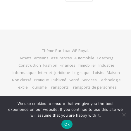
Thème Bard par
WP Royal
.
Achats
Artisans
Assurances
Automobile
Coaching
Construction
Fashion
Finances
Immobilier
Industrie
Informatique
Internet
Juridique
Logistique
Loisirs
Maison
Non classé
Pratique
Publicité
Santé
Services
Technologie
Textile
Tourisme
Transports
Transports de personnes
We use cookies to ensure that we give you the best
experience on our website. If you continue to use this site we
HAUT DE PAGE
will assume that you are happy with it.
Ok