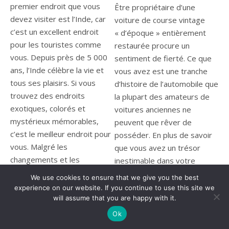
premier endroit que vous
Être propriétaire d’une
devez visiter est l’Inde, car
voiture de course vintage
c’est un excellent endroit
« d’époque » entièrement
pour les touristes comme
restaurée procure un
vous. Depuis près de 5 000
sentiment de fierté. Ce que
ans, l’Inde célèbre la vie et
vous avez est une tranche
tous ses plaisirs. Si vous
d’histoire de l’automobile que
trouvez des endroits
la plupart des amateurs de
exotiques, colorés et
voitures anciennes ne
mystérieux mémorables,
peuvent que rêver de
c’est le meilleur endroit pour
posséder. En plus de savoir
vous. Malgré les
que vous avez un trésor
changements et les
inestimable dans votre
diversités en Inde, le pays
garage, vous pouvez
We use cookies to ensure that we give you the best
reste une destination
également avoir de
experience on our website. If you continue to use this site we
touristique unique et
will assume that you are happy with it.
nombreuses inquiétudes
pittoresque. Si vous voulez
quant à sa sécurité.
Ok
un voyage d’aventure en