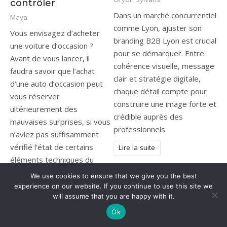
contrôler
Dans un marché concurrentiel
Maya
comme Lyon, ajuster son
Vous envisagez d’acheter
branding B2B Lyon est crucial
une voiture d’occasion ?
pour se démarquer. Entre
Avant de vous lancer, il
cohérence visuelle, message
faudra savoir que l’achat
clair et stratégie digitale,
d’une auto d’occasion peut
chaque détail compte pour
vous réserver
construire une image forte et
ultérieurement des
crédible auprès des
mauvaises surprises, si vous
professionnels.
n’aviez pas suffisamment
vérifié l’état de certains
Lire la suite
éléments techniques du
véhicule. Voici alors ce qu’il
We use cookies to ensure that we give you the best
faudra contrôler avant de
experience on our website. If you continue to use this site we
will assume that you are happy with it.
signer l’acte de vente.
Ok
Lire la suite