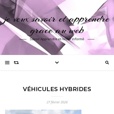
je veux savoir et apprendre
grace au web
Savoir Apprendre et rester informé
VÉHICULES HYBRIDES
27 février 2026