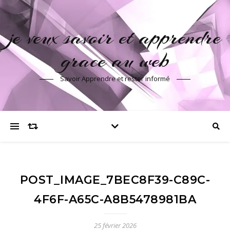
je veux savoir et apprendre
grace au web
Savoir Apprendre et rester informé
POST_IMAGE_7BEC8F39-C89C-
4F6F-A65C-A8B5478981BA
25 février 2026