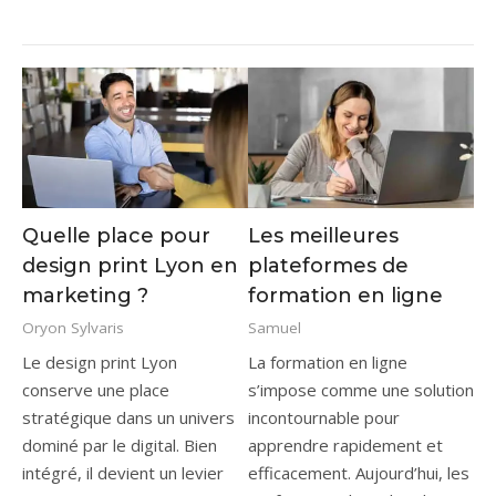
Quelle place pour
Les meilleures
design print Lyon en
plateformes de
marketing ?
formation en ligne
Oryon Sylvaris
Samuel
Le design print Lyon
La formation en ligne s’impose comme une solution incontournable pour apprendre rapidement et efficacement. Aujourd’hui, les professionnels recherchent des formats flexibles, car les contraintes de temps évoluent constamment. Les plateformes digitales répondent à cette demande avec des contenus variés et accessibles. D’un côté, les entreprises encouragent la montée en compétences, et de l’autre, les indépendants souhaitent rester compétitifs. Cette évolution transforme profondément l’apprentissage en ligne, mais aussi les méthodes pédagogiques traditionnelles. Grâce aux technologies actuelles, chacun peut suivre des cours en ligne certifiants sans se déplacer. Par conséquent, il devient plus simple d’acquérir de nouvelles compétences tout en poursuivant ses activités. Cependant, face à une offre toujours plus large, il reste essentiel de comparer les solutions disponibles afin de choisir une plateforme adaptée à ses objectifs professionnels. Pourquoi la formation en ligne séduit autant les professionnels ? La formation en ligne transforme profondément les habitudes d’apprentissage, car elle s’adapte aux contraintes modernes et aux objectifs professionnels. Les entreprises accélèrent leur digitalisation, donc elles encouragent ces formats flexibles et accessibles. Les indépendants, quant à eux, recherchent des solutions rapides et efficaces, car le marché évolue constamment. Pour aller plus loin et comparer les solutions disponibles, consultez ce guide formation, qui propose des conseils pratiques adaptés aux professionnels. Une flexibilité totale pour apprendre à son rythme La formation en ligne offre une liberté rare, puisque chaque apprenant organise son emploi du temps selon ses contraintes. Un salarié peut suivre un module après sa journée, tandis qu’un entrepreneur peut progresser entre deux projets. Cette souplesse améliore l’engagement, car chacun avance sans pression extérieure. Les plateformes proposent des formats variés et complémentaires. Certains cours durent 10 minutes, donc ils favorisent un apprentissage rapide. D’autres programmes s’étendent sur 6 à 12 semaines, ce qui permet d’approfondir des compétences techniques. Cette diversité renforce l’efficacité globale de la formation professionnelle. De plus, l’accessibilité constitue un avantage majeur. Les contenus restent disponibles sur ordinateur, smartphone ou tablette. Ainsi, un utilisateur peut apprendre depuis Abidjan, Paris ou Montréal sans contrainte. Cette dimension internationale élargit les opportunités, car les apprenants accèdent à des experts du monde entier. Enfin, les outils intégrés facilitent la progression. Les plateformes incluent des quiz, des exercices pratiques et des tableaux de suivi. L’apprenant visualise ses progrès en temps réel, donc il reste motivé sur la durée. Des catalogues riches et en constante évolution Les plateformes de formation en ligne proposent des catalogues impressionnants, car elles couvrent presque tous les secteurs d’activité. On retrouve des formations en marketing digital, en finance, en ressources humaines et en développement web. Les domaines liés à l’intelligence artificielle gagnent aussi en popularité. Certaines plateformes dépassent 200 000 cours disponibles. Udemy, par exemple, propose des formations à partir de 9,99 € lors des promotions fréquentes. Coursera, de son côté, offre plus de 7 000 programmes avec des universités reconnues. Ces chiffres illustrent l’ampleur du marché. Les contenus évoluent rapidement, puisque les entreprises recherchent des compétences actualisées. Les formations en SEO, en data analytics ou en cybersécurité se renouvellent régulièrement. Cette réactivité garantit une meilleure adéquation avec les besoins professionnels. Voici un aperçu des domaines les plus demandés : Domaine Exemples de compétences Niveau de demande Marketing digital SEO, publicité, réseaux sociaux Très élevé Informatique Python, JavaScript, cloud Très élevé Gestion management, stratégie, finance Élevé Data & IA machine learning, data science Très élevé Cette diversité rend l’apprentissage en ligne particulièrement attractif, car chaque utilisateur trouve une formation adaptée à ses objectifs. Des certifications valorisées sur le marché du travail Les certifications issues de la formation en ligne prennent de plus en plus de valeur, car elles répondent aux attentes des recruteurs. Certaines plateformes collaborent avec des entreprises comme Google, IBM ou Meta. Ces partenariats renforcent la crédibilité des diplômes obtenus. Les tarifs varient selon le niveau de formation. Un certificat professionnel coûte souvent entre 39 € et 79 € par mois sur Coursera. Un parcours complet sur OpenClassrooms peut atteindre 300 € mensuels avec mentorat inclus. Ces prix restent compétitifs comparés aux formations traditionnelles. Les certifications permettent d’améliorer rapidement son profil professionnel. Un développeur peut valider une compétence en Python en quelques semaines. Un marketeur peut obtenir une certification en publicité digitale reconnue. Les entreprises valorisent ces parcours, car ils prouvent une capacité d’apprentissage autonome. Les recruteurs recherchent désormais des profils capables de se former en continu. La formation en ligne devient donc un levier stratégique pour évoluer ou se reconvertir. Les meilleures plateformes de formation en ligne selon vos besoins Choisir une plateforme de formation en ligne demande une analyse précise, car chaque solution possède ses spécificités. Certaines privilégient la diversité, alors que d’autres misent sur l’expertise. Il devient donc essentiel d’identifier ses objectifs avant de s’inscrire. Les plateformes généralistes incontournables Les plateformes généralistes dominent le marché de la formation en ligne, car elles offrent une grande variété de contenus. Coursera se distingue avec ses partenariats universitaires et ses certifications reconnues. L’abonnement mensuel coûte environ 59 €, ce qui donne accès à plusieurs cours. Udemy propose un modèle différent, puisque chaque formation s’achète individuellement. Les prix varient entre 10 € et 150 €, selon la complexité. Cette approche convient aux personnes souhaitant apprendre une compétence spécifique rapidement. OpenClassrooms mise sur l’accompagnement personnalisé. Les apprenants bénéficient d’un mentor chaque semaine, ce qui améliore la réussite. Les parcours diplômants débutent autour de 300 € mensuels. Cette formule attire les profils en reconversion professionnelle. edX, créée par Harvard et le MIT, offre des programmes académiques de haut niveau. Les certifications coûtent généralement entre 50 € et 300 €. Cette plateforme s’adresse aux apprenants recherchant une approche universitaire. Voici une comparaison rapide : Plateforme Prix moyen Spécificité Public cible Coursera 39–79 €/mois Diplômes universitaires Professionnels Udemy 10–150 € Achat à l’unité Débutants OpenClassrooms 300 €/mois Mentorat Reconversion edX 50–300 € Universités Étudiants Ces plateformes couvrent l’essentiel des besoins en cours en ligne certifiants, ce qui explique leur succès. Les plateformes spécialisées pour monter en expertise Les plateformes spécialisées offrent une formation en ligne plus ciblée, car elles se concentrent sur des domaines précis. DataCamp, par exemple, se spécialise dans la data science et l’analyse de données. L’abonnement coûte environ 25 € par mois, avec plus de 400 cours interactifs. Codecademy propose des parcours en programmation, notamment en Python et JavaScript. Les exercices pratiques permettent de coder directement dans l’interface. Les abonnements varient entre 20 € et 40 € mensuels. LinkedIn Learning se positionne sur les compétences professionnelles. L’abonnement s’élève à environ 30 € par mois. Les certifications s’affichent directement sur le profil LinkedIn, ce qui améliore la visibilité auprès des recruteurs. Skillshare cible les métiers créatifs, comme le design ou la vidéo. L’abonnement annuel coûte environ 100 €. Les cours incluent souvent des projets concrets, ce qui favorise la pratique. Ces plateformes offrent une expertise plus approfondie, donc elles conviennent aux profils souhaitant se spécialiser rapidement. Comment choisir la plateforme idéale ? Le choix d’une plateforme de formation en ligne repose sur plusieurs critères essentiels. Il faut d’abord définir son objectif, car un besoin précis oriente naturellement vers une solution adaptée. Le budget constitue un facteur déterminant. Certaines plateformes proposent des contenus gratuits, alors que d’autres nécessitent un abonnement. Il convient donc de comparer les offres avant de s’engager. La qualité des contenus joue également un rôle clé. Les formations avec projets pratiques offrent de meilleurs résultats. Les avis des utilisateurs permettent d’évaluer la pertinence des cours. Voici les critères principaux à analyser : Objectif professionnel clair Budget disponible Niveau de difficulté Qualité des formateurs Reconnaissance des certifications L’accompagnement pédagogique représente un avantage important. Les plateformes avec mentorat offrent souvent un meilleur taux de réussite. Enfin, la compatibilité mobile reste essentielle pour apprendre partout. La formation en ligne devient ainsi un outil stratégique, car elle permet d’acquérir rapidement des compétences utiles. Une sélection réfléchie garantit un apprentissage efficace et durable. La formation en ligne, un levier puissant pour votre avenir Aujourd’hui, la formation en ligne représente bien plus qu’une simple alternative aux méthodes classiques. Elle constitue un véritable outil stratégique pour évoluer dans un environnement professionnel exigeant. En effet, les plateformes offrent des solutions adaptées à tous les profils, que ce soit pour se former, se reconvertir ou se perfectionner. D’un côté, les catalogues généralistes permettent d’explorer plusieurs domaines, tandis que les plateformes spécialisées favorisent une expertise approfondie. Cette diversité
conserve une place
stratégique dans un univers
dominé par le digital. Bien
intégré, il devient un levier