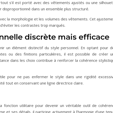
rtout s’il est porté avec des vêtements ajustés ou une silhouet
ler disproportionné dans un ensemble plus structuré.
 avec la morphologie et les volumes des vêtements. Cet ajusteme
d’éviter les contrastes trop marqués.
nelle discrète mais efficace
ir un élément distinctif du style personnel. En optant pour d
es ou des finitions particulières, il est possible de créer u
tance dans les choix contribue à renforcer la cohérence stylisti
tile pour ne pas enfermer le style dans une rigidité excessiv
lité tout en conservant une ligne directrice claire.
fonction utilitaire pour devenir un véritable outil de cohéren
rme et ses détails, il participe activement à l’harmonie d’une ten