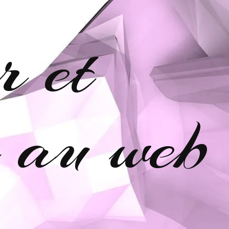
r et
e au web