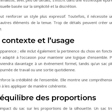
nimaliste, avec peu de détails, s’inscrit dans une esthétique épu
uelle basée sur la simplicité et la discrétion.
 renforcer un style plus expressif. Toutefois, il nécessite u
es autres éléments de la tenue. Trop de détails peuvent créer u
e.
 contexte et l’usage
apparence ; elle inclut également la pertinence du choix en fonct
e adapté à l’occasion pour maintenir une logique d’ensemble. P
viendra davantage à un événement formel, tandis qu’un sac pl
ournée de travail ou une sortie quotidienne.
nforce la crédibilité de l’ensemble. Elle montre une compréhensi
é à les appliquer de manière cohérente.
’équilibre des proportions
mpact du sac sur les proportions de la silhouette. Un sac tr