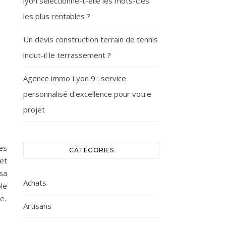
lyon sélectionne-t-elle les mots-clés
les plus rentables ?
Un devis construction terrain de tennis
inclut-il le terrassement ?
Agence immo Lyon 9 : service
personnalisé d’excellence pour votre
projet
es
CATÉGORIES
jet
 sa
Achats
ble
e.
Artisans