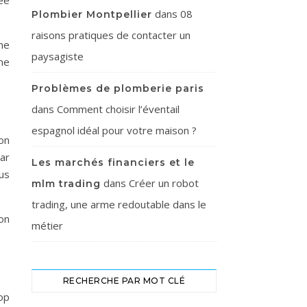
rée
dans
08
Plombier Montpellier
raisons pratiques de contacter un
ne
paysagiste
ne
Problèmes de plomberie paris
dans
Comment choisir l’éventail
espagnol idéal pour votre maison ?
ion
ar
Les marchés financiers et le
us
dans
Créer un robot
mlm trading
trading, une arme redoutable dans le
on
métier
RECHERCHE PAR MOT CLÉ
op