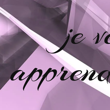
je 
apprend