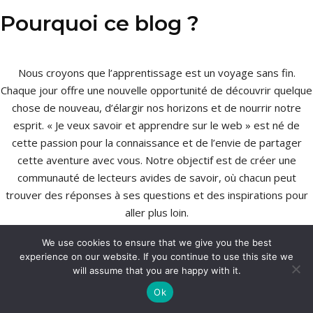
Pourquoi ce blog ?
Nous croyons que l’apprentissage est un voyage sans fin.
Chaque jour offre une nouvelle opportunité de découvrir quelque
chose de nouveau, d’élargir nos horizons et de nourrir notre
esprit. « Je veux savoir et apprendre sur le web » est né de
cette passion pour la connaissance et de l’envie de partager
cette aventure avec vous. Notre objectif est de créer une
communauté de lecteurs avides de savoir, où chacun peut
trouver des réponses à ses questions et des inspirations pour
aller plus loin.
We use cookies to ensure that we give you the best
Ce que vous trouverez ici
experience on our website. If you continue to use this site we
will assume that you are happy with it.
Ok
Notre blog couvre une vaste gamme de sujets pour