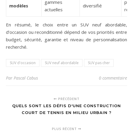
gammes
popu
modèles
diversifié
actuelles
réc
En résumé, le choix entre un SUV neuf abordable,
d’occasion ou reconditionné dépend de vos priorités entre
budget, sécurité, garantie et niveau de personnalisation
recherché.
SUV d'occasion
SUV neuf abordable
SUV pas cher
Par Pascal Cabus
0 commentaire
PRÉCÉDENT
QUELS SONT LES DÉFIS D'UNE CONSTRUCTION
COURT DE TENNIS EN MILIEU URBAIN ?
PLUS RÉCENT