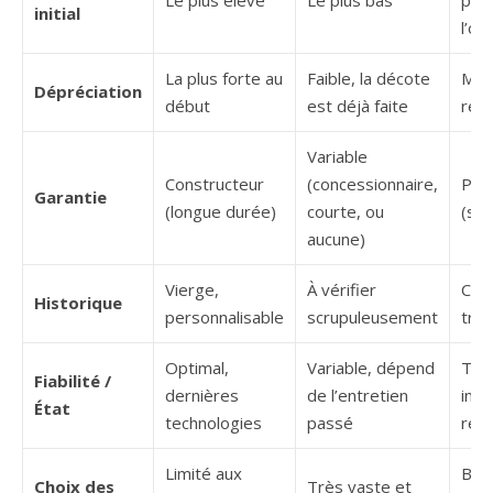
Le plus élevé
Le plus bas
pro
initial
l’oc
La plus forte au
Faible, la décote
Mod
Dépréciation
début
est déjà faite
rec
Variable
Constructeur
(concessionnaire,
Prof
Garantie
(longue durée)
courte, ou
(sig
aucune)
Vierge,
À vérifier
Cert
Historique
personnalisable
scrupuleusement
tra
Optimal,
Variable, dépend
Très
Fiabilité /
dernières
de l’entretien
insp
État
technologies
passé
rép
Limité aux
Bon
Choix des
Très vaste et