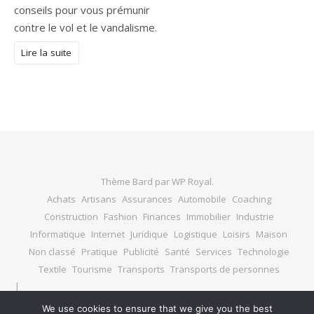
conseils pour vous prémunir
contre le vol et le vandalisme.
Lire la suite
Thème Bard par
WP Royal
.
Achats
Artisans
Assurances
Automobile
Coaching
Construction
Fashion
Finances
Immobilier
Industrie
Informatique
Internet
Juridique
Logistique
Loisirs
Maison
Non classé
Pratique
Publicité
Santé
Services
Technologie
Textile
Tourisme
Transports
Transports de personnes
We use cookies to ensure that we give you the best