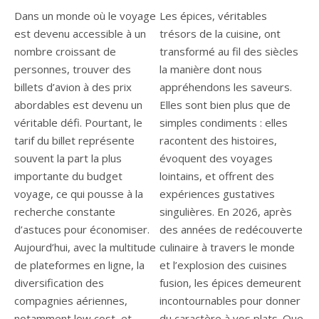
Dans un monde où le voyage
Les épices, véritables
est devenu accessible à un
trésors de la cuisine, ont
nombre croissant de
transformé au fil des siècles
personnes, trouver des
la manière dont nous
billets d’avion à des prix
appréhendons les saveurs.
abordables est devenu un
Elles sont bien plus que de
véritable défi. Pourtant, le
simples condiments : elles
tarif du billet représente
racontent des histoires,
souvent la part la plus
évoquent des voyages
importante du budget
lointains, et offrent des
voyage, ce qui pousse à la
expériences gustatives
recherche constante
singulières. En 2026, après
d’astuces pour économiser.
des années de redécouverte
Aujourd’hui, avec la multitude
culinaire à travers le monde
de plateformes en ligne, la
et l’explosion des cuisines
diversification des
fusion, les épices demeurent
compagnies aériennes,
incontournables pour donner
notamment low cost, et
du caractère à vos plats. Que