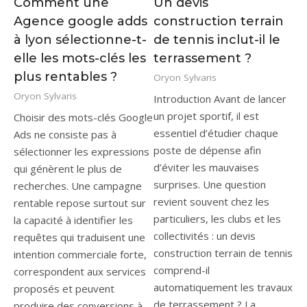
Comment une
Un devis
Agence google adds
construction terrain
à lyon sélectionne-t-
de tennis inclut-il le
elle les mots-clés les
terrassement ?
plus rentables ?
Oryon Sylvaris
Oryon Sylvaris
Introduction Avant de lancer
un projet sportif, il est
Choisir des mots-clés Google
essentiel d’étudier chaque
Ads ne consiste pas à
poste de dépense afin
sélectionner les expressions
d’éviter les mauvaises
qui génèrent le plus de
surprises. Une question
recherches. Une campagne
revient souvent chez les
rentable repose surtout sur
particuliers, les clubs et les
la capacité à identifier les
collectivités : un devis
requêtes qui traduisent une
construction terrain de tennis
intention commerciale forte,
comprend-il
correspondent aux services
automatiquement les travaux
proposés et peuvent
de terrassement ? La
produire des conversions à