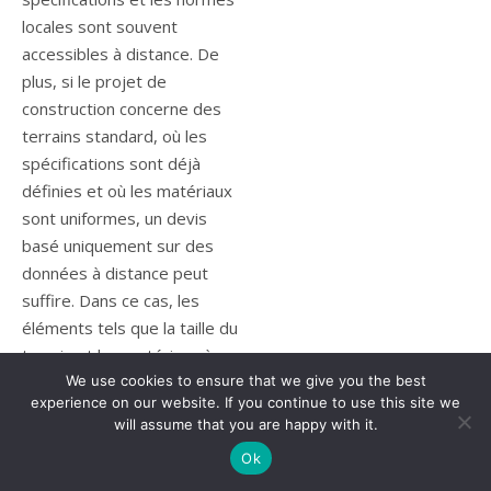
locales sont souvent
accessibles à distance. De
plus, si le projet de
construction concerne des
terrains standard, où les
spécifications sont déjà
définies et où les matériaux
sont uniformes, un devis
basé uniquement sur des
données à distance peut
suffire. Dans ce cas, les
éléments tels que la taille du
terrain et les matériaux à
utiliser sont suffisamment
We use cookies to ensure that we give you the best
experience on our website. If you continue to use this site we
constants pour permettre
will assume that you are happy with it.
une estimation fiable sans
Ok
avoir besoin de vérifier les