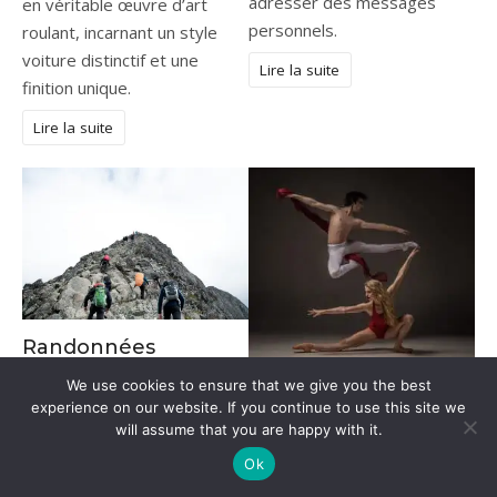
adresser des messages
en véritable œuvre d’art
personnels.
roulant, incarnant un style
voiture distinctif et une
Lire la suite
finition unique.
Lire la suite
Randonnées
inoubliables au Pic
We use cookies to ensure that we give you the best
La danse comme
Saint-Loup : conseils
experience on our website. If you continue to use this site we
carrière
will assume that you are happy with it.
et itinéraires
professionnelle : est-
Ok
Xavier Charles
ce intéressant ?