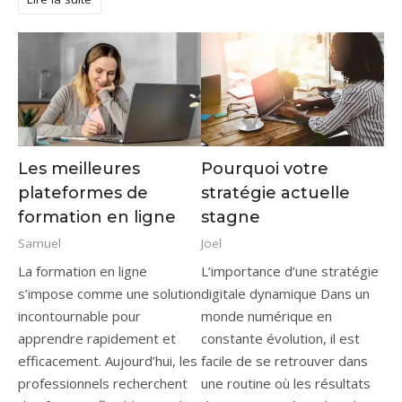
Les meilleures
Pourquoi votre
plateformes de
stratégie actuelle
formation en ligne
stagne
Samuel
Joel
La formation en ligne s’impose comme une solution incontournable pour apprendre rapidement et efficacement. Aujourd’hui, les professionnels recherchent des formats flexibles, car les contraintes de temps évoluent constamment. Les plateformes digitales répondent à cette demande avec des contenus variés et accessibles. D’un côté, les entreprises encouragent la montée en compétences, et de l’autre, les indépendants souhaitent rester compétitifs. Cette évolution transforme profondément l’apprentissage en ligne, mais aussi les méthodes pédagogiques traditionnelles. Grâce aux technologies actuelles, chacun peut suivre des cours en ligne certifiants sans se déplacer. Par conséquent, il devient plus simple d’acquérir de nouvelles compétences tout en poursuivant ses activités. Cependant, face à une offre toujours plus large, il reste essentiel de comparer les solutions disponibles afin de choisir une plateforme adaptée à ses objectifs professionnels. Pourquoi la formation en ligne séduit autant les professionnels ? La formation en ligne transforme profondément les habitudes d’apprentissage, car elle s’adapte aux contraintes modernes et aux objectifs professionnels. Les entreprises accélèrent leur digitalisation, donc elles encouragent ces formats flexibles et accessibles. Les indépendants, quant à eux, recherchent des solutions rapides et efficaces, car le marché évolue constamment. Pour aller plus loin et comparer les solutions disponibles, consultez ce guide formation, qui propose des conseils pratiques adaptés aux professionnels. Une flexibilité totale pour apprendre à son rythme La formation en ligne offre une liberté rare, puisque chaque apprenant organise son emploi du temps selon ses contraintes. Un salarié peut suivre un module après sa journée, tandis qu’un entrepreneur peut progresser entre deux projets. Cette souplesse améliore l’engagement, car chacun avance sans pression extérieure. Les plateformes proposent des formats variés et complémentaires. Certains cours durent 10 minutes, donc ils favorisent un apprentissage rapide. D’autres programmes s’étendent sur 6 à 12 semaines, ce qui permet d’approfondir des compétences techniques. Cette diversité renforce l’efficacité globale de la formation professionnelle. De plus, l’accessibilité constitue un avantage majeur. Les contenus restent disponibles sur ordinateur, smartphone ou tablette. Ainsi, un utilisateur peut apprendre depuis Abidjan, Paris ou Montréal sans contrainte. Cette dimension internationale élargit les opportunités, car les apprenants accèdent à des experts du monde entier. Enfin, les outils intégrés facilitent la progression. Les plateformes incluent des quiz, des exercices pratiques et des tableaux de suivi. L’apprenant visualise ses progrès en temps réel, donc il reste motivé sur la durée. Des catalogues riches et en constante évolution Les plateformes de formation en ligne proposent des catalogues impressionnants, car elles couvrent presque tous les secteurs d’activité. On retrouve des formations en marketing digital, en finance, en ressources humaines et en développement web. Les domaines liés à l’intelligence artificielle gagnent aussi en popularité. Certaines plateformes dépassent 200 000 cours disponibles. Udemy, par exemple, propose des formations à partir de 9,99 € lors des promotions fréquentes. Coursera, de son côté, offre plus de 7 000 programmes avec des universités reconnues. Ces chiffres illustrent l’ampleur du marché. Les contenus évoluent rapidement, puisque les entreprises recherchent des compétences actualisées. Les formations en SEO, en data analytics ou en cybersécurité se renouvellent régulièrement. Cette réactivité garantit une meilleure adéquation avec les besoins professionnels. Voici un aperçu des domaines les plus demandés : Domaine Exemples de compétences Niveau de demande Marketing digital SEO, publicité, réseaux sociaux Très élevé Informatique Python, JavaScript, cloud Très élevé Gestion management, stratégie, finance Élevé Data & IA machine learning, data science Très élevé Cette diversité rend l’apprentissage en ligne particulièrement attractif, car chaque utilisateur trouve une formation adaptée à ses objectifs. Des certifications valorisées sur le marché du travail Les certifications issues de la formation en ligne prennent de plus en plus de valeur, car elles répondent aux attentes des recruteurs. Certaines plateformes collaborent avec des entreprises comme Google, IBM ou Meta. Ces partenariats renforcent la crédibilité des diplômes obtenus. Les tarifs varient selon le niveau de formation. Un certificat professionnel coûte souvent entre 39 € et 79 € par mois sur Coursera. Un parcours complet sur OpenClassrooms peut atteindre 300 € mensuels avec mentorat inclus. Ces prix restent compétitifs comparés aux formations traditionnelles. Les certifications permettent d’améliorer rapidement son profil professionnel. Un développeur peut valider une compétence en Python en quelques semaines. Un marketeur peut obtenir une certification en publicité digitale reconnue. Les entreprises valorisent ces parcours, car ils prouvent une capacité d’apprentissage autonome. Les recruteurs recherchent désormais des profils capables de se former en continu. La formation en ligne devient donc un levier stratégique pour évoluer ou se reconvertir. Les meilleures plateformes de formation en ligne selon vos besoins Choisir une plateforme de formation en ligne demande une analyse précise, car chaque solution possède ses spécificités. Certaines privilégient la diversité, alors que d’autres misent sur l’expertise. Il devient donc essentiel d’identifier ses objectifs avant de s’inscrire. Les plateformes généralistes incontournables Les plateformes généralistes dominent le marché de la formation en ligne, car elles offrent une grande variété de contenus. Coursera se distingue avec ses partenariats universitaires et ses certifications reconnues. L’abonnement mensuel coûte environ 59 €, ce qui donne accès à plusieurs cours. Udemy propose un modèle différent, puisque chaque formation s’achète individuellement. Les prix varient entre 10 € et 150 €, selon la complexité. Cette approche convient aux personnes souhaitant apprendre une compétence spécifique rapidement. OpenClassrooms mise sur l’accompagnement personnalisé. Les apprenants bénéficient d’un mentor chaque semaine, ce qui améliore la réussite. Les parcours diplômants débutent autour de 300 € mensuels. Cette formule attire les profils en reconversion professionnelle. edX, créée par Harvard et le MIT, offre des programmes académiques de haut niveau. Les certifications coûtent généralement entre 50 € et 300 €. Cette plateforme s’adresse aux apprenants recherchant une approche universitaire. Voici une comparaison rapide : Plateforme Prix moyen Spécificité Public cible Coursera 39–79 €/mois Diplômes universitaires Professionnels Udemy 10–150 € Achat à l’unité Débutants OpenClassrooms 300 €/mois Mentorat Reconversion edX 50–300 € Universités Étudiants Ces plateformes couvrent l’essentiel des besoins en cours en ligne certifiants, ce qui explique leur succès. Les plateformes spécialisées pour monter en expertise Les plateformes spécialisées offrent une formation en ligne plus ciblée, car elles se concentrent sur des domaines précis. DataCamp, par exemple, se spécialise dans la data science et l’analyse de données. L’abonnement coûte environ 25 € par mois, avec plus de 400 cours interactifs. Codecademy propose des parcours en programmation, notamment en Python et JavaScript. Les exercices pratiques permettent de coder directement dans l’interface. Les abonnements varient entre 20 € et 40 € mensuels. LinkedIn Learning se positionne sur les compétences professionnelles. L’abonnement s’élève à environ 30 € par mois. Les certifications s’affichent directement sur le profil LinkedIn, ce qui améliore la visibilité auprès des recruteurs. Skillshare cible les métiers créatifs, comme le design ou la vidéo. L’abonnement annuel coûte environ 100 €. Les cours incluent souvent des projets concrets, ce qui favorise la pratique. Ces plateformes offrent une expertise plus approfondie, donc elles conviennent aux profils souhaitant se spécialiser rapidement. Comment choisir la plateforme idéale ? Le choix d’une plateforme de formation en ligne repose sur plusieurs critères essentiels. Il faut d’abord définir son objectif, car un besoin précis oriente naturellement vers une solution adaptée. Le budget constitue un facteur déterminant. Certaines plateformes proposent des contenus gratuits, alors que d’autres nécessitent un abonnement. Il convient donc de comparer les offres avant de s’engager. La qualité des contenus joue également un rôle clé. Les formations avec projets pratiques offrent de meilleurs résultats. Les avis des utilisateurs permettent d’évaluer la pertinence des cours. Voici les critères principaux à analyser : Objectif professionnel clair Budget disponible Niveau de difficulté Qualité des formateurs Reconnaissance des certifications L’accompagnement pédagogique représente un avantage important. Les plateformes avec mentorat offrent souvent un meilleur taux de réussite. Enfin, la compatibilité mobile reste essentielle pour apprendre partout. La formation en ligne devient ainsi un outil stratégique, car elle permet d’acquérir rapidement des compétences utiles. Une sélection réfléchie garantit un apprentissage efficace et durable. La formation en ligne, un levier puissant pour votre avenir Aujourd’hui, la formation en ligne représente bien plus qu’une simple alternative aux méthodes classiques. Elle constitue un véritable outil stratégique pour évoluer dans un environnement professionnel exigeant. En effet, les plateformes offrent des solutions adaptées à tous les profils, que ce soit pour se former, se reconvertir ou se perfectionner. D’un côté, les catalogues généralistes permettent d’explorer plusieurs domaines, tandis que les plateformes spécialisées favorisent une expertise approfondie. Cette diversité
L’importance d’une stratégie
digitale dynamique Dans un
monde numérique en
constante évolution, il est
facile de se retrouver dans
une routine où les résultats