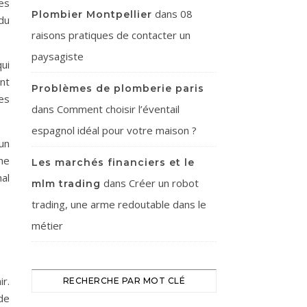
es
dans
08
Plombier Montpellier
 du
raisons pratiques de contacter un
paysagiste
ui
nt
Problèmes de plomberie paris
es
dans
Comment choisir l’éventail
espagnol idéal pour votre maison ?
un
he
Les marchés financiers et le
al
dans
Créer un robot
mlm trading
trading, une arme redoutable dans le
métier
r.
RECHERCHE PAR MOT CLÉ
de