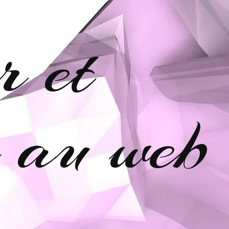
r et
e au web