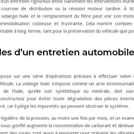
 d’un entretien rigoureux limite clairement les interventions lour
rroie de distribution ou la révision moteur tardive. À tit
a vidange huile et le remplacement du filtre peut voir son mote
mobilisation coûteuse et frustrante. Cela montre combien 
table à long terme, tant pour la préservation du véhicule que po
les d’un entretien automobil
epose sur une série d’opérations précises à effectuer selon 
éhicule. La vidange huile s’impose comme un acte incontournabl
e l’huile, qu’elle soit synthétique ou minérale, doit suiv
nstructeur pour éviter toute dégradation des pièces interne
lacé, car il piège les impuretés qui peuvent obstruer le système.
régulière de la pression, au moins une fois par mois, et un exam
 sous-gonflé augmente la consommation de carburant et diminue 
nement des roues sont aussi à envisager pour prévenir les vibrati