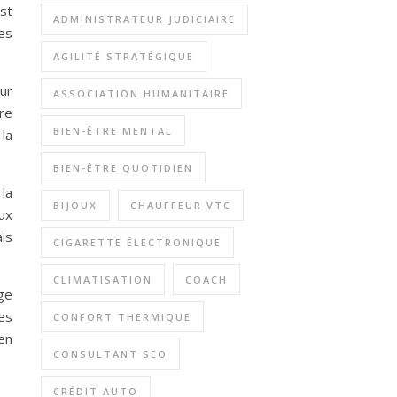
st
ADMINISTRATEUR JUDICIAIRE
es
AGILITÉ STRATÉGIQUE
ur
ASSOCIATION HUMANITAIRE
re
BIEN-ÊTRE MENTAL
la
BIEN-ÊTRE QUOTIDIEN
 la
BIJOUX
CHAUFFEUR VTC
ux
is
CIGARETTE ÉLECTRONIQUE
CLIMATISATION
COACH
age
es
CONFORT THERMIQUE
en
CONSULTANT SEO
CRÉDIT AUTO