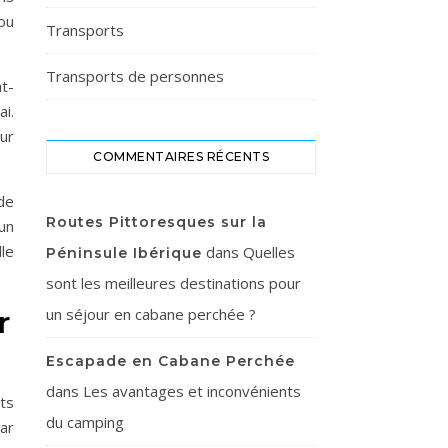
ou
Transports
Transports de personnes
t-
i.
ur
COMMENTAIRES RÉCENTS
de
Routes Pittoresques sur la
 un
le
dans
Quelles
Péninsule Ibérique
sont les meilleures destinations pour
r
un séjour en cabane perchée ?
Escapade en Cabane Perchée
dans
Les avantages et inconvénients
ts
du camping
ar