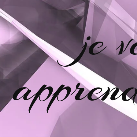
je 
apprend