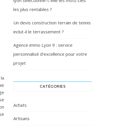
lyon sélectionne-t-elle les mots-clés
les plus rentables ?
Un devis construction terrain de tennis
inclut-il le terrassement ?
Agence immo Lyon 9 : service
personnalisé d’excellence pour votre
projet
la
ie
CATÉGORIES
ge
ise
Achats
on
se
Artisans