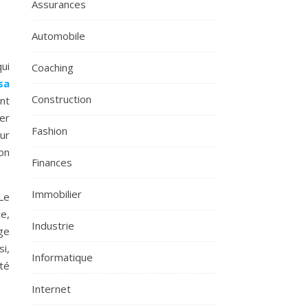
Assurances
Automobile
ui
Coaching
sa
Construction
nt
er
Fashion
ur
on
Finances
Immobilier
Le
e,
Industrie
ge
si,
Informatique
té
Internet