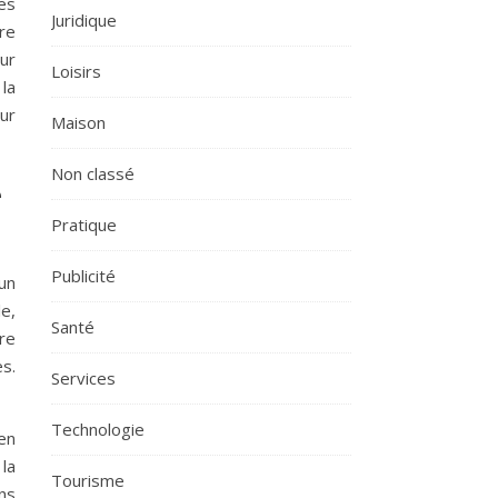
des
Juridique
re
ur
Loisirs
la
ur
Maison
Non classé
e
Pratique
Publicité
un
e,
Santé
re
s.
Services
Technologie
en
la
Tourisme
ons