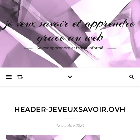
je veux savoir et apprendre
grace au web
Savoir Apprendre et rester informé
HEADER-JEVEUXSAVOIR.OVH
12 octobre 2024