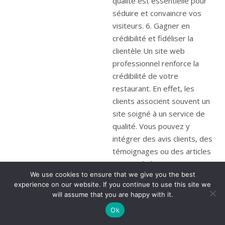
qualité est essentielle pour
séduire et convaincre vos
visiteurs. 6. Gagner en
crédibilité et fidéliser la
clientèle Un site web
professionnel renforce la
crédibilité de votre
restaurant. En effet, les
clients associent souvent un
site soigné à un service de
qualité. Vous pouvez y
intégrer des avis clients, des
témoignages ou des articles
sur vos événements
We use cookies to ensure that we give you the best
culinaires, ce qui inspire
experience on our website. If you continue to use this site we
confiance. De plus, en
will assume that you are happy with it.
proposant des newsletters
Ok
ou des programmes de