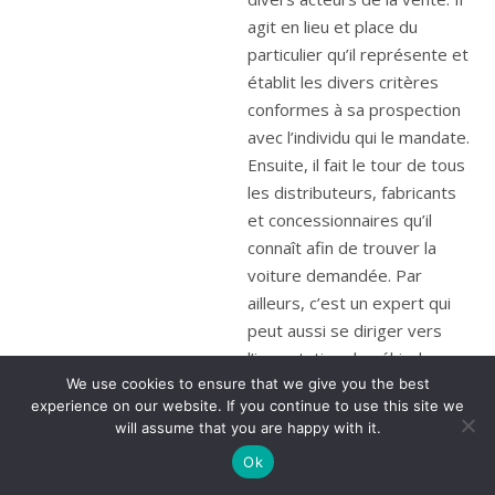
agit en lieu et place du
particulier qu’il représente et
établit les divers critères
conformes à sa prospection
avec l’individu qui le mandate.
Ensuite, il fait le tour de tous
les distributeurs, fabricants
et concessionnaires qu’il
connaît afin de trouver la
voiture demandée. Par
ailleurs, c’est un expert qui
peut aussi se diriger vers
l’importation de véhicules, ce
We use cookies to ensure that we give you the best
qui l’aidera à obtenir des
experience on our website. If you continue to use this site we
montants très compétitifs.
will assume that you are happy with it.
En plus des diverses
Ok
prospections locales qu’il