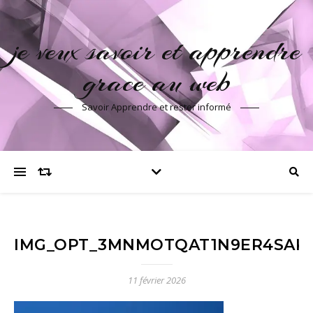
je veux savoir et apprendre
grace au web
Savoir Apprendre et rester informé
IMG_OPT_3MNMOTQAT1N9ER4SAK
11 février 2026