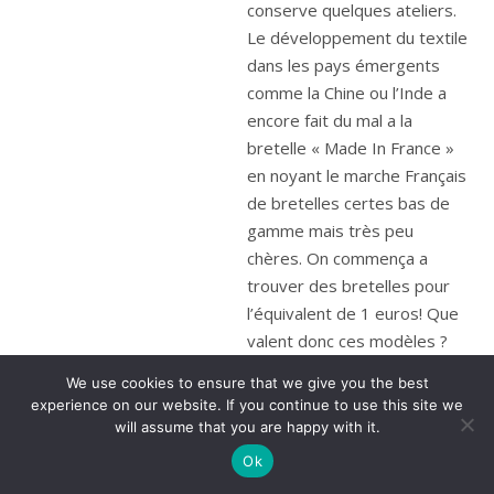
conserve quelques ateliers.
Le développement du textile
dans les pays émergents
comme la Chine ou l’Inde a
encore fait du mal a la
bretelle « Made In France »
en noyant le marche Français
de bretelles certes bas de
gamme mais très peu
chères. On commença a
trouver des bretelles pour
l’équivalent de 1 euros! Que
valent donc ces modèles ?
que reçoit-on pour si peu? la
We use cookies to ensure that we give you the best
reponse est simple: Pas
experience on our website. If you continue to use this site we
grand chose, un semblant de
will assume that you are happy with it.
bretelles, pas confortables,
Ok
pas solides… Les bretelles