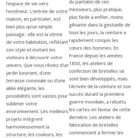
du pantalon de ces
l’espace de vie vers
messieurs, plus pratique,
l’extérieur. L’entrée de votre
plus facile a enfiler, moins
maison, en particulier, est
gênante dans la gestuelle de
bien plus qu’un simple
tous les jours, la ceinture a
passage : elle est la vitrine
rapidement conquis les
de votre habitation, reflétant
cœurs des hommes. En
son style et invitant les
France depuis les années
visiteurs à découvrir votre
1800, les ateliers de
univers. Que vous rêviez d’un
confection de bretelles se
jardin luxuriant, d’une
sont bien développés, mais
terrasse conviviale ou d’une
l’Arrivée de la ceinture et son
allée élégante, les
succès durant la première
possibilités sont vastes pour
guerre mondiale, a rebattu
sublimer votre
les cartes en faveur de cette
environnement. Les meilleurs
dernière. Les ateliers de
projets intègrent
fabrication de bretelles
harmonieusement la
commencent a fermer les
structure, les couleurs, les