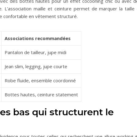
avec des bottes hautes pour un effet cocooning chic ou avec d
. L’association maille et ceinture permet de marquer la taille 
ce confortable en vêtement structuré.
Associations recommandées
Pantalon de tailleur, jupe midi
Jean slim, legging, jupe courte
Robe fluide, ensemble coordonné
Bottes hautes, ceinture statement
les bas qui structurent le
vidence pour toutes celles qui recherchent une allure working gi