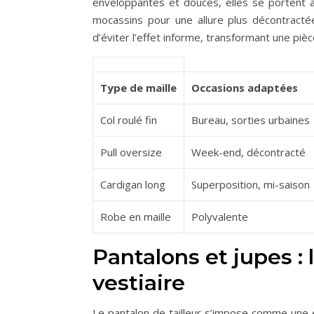
enveloppantes et douces, elles se portent 
mocassins pour une allure plus décontractée
d’éviter l’effet informe, transformant une piè
Type de maille
Occasions adaptées
Col roulé fin
Bureau, sorties urbaines
Pull oversize
Week-end, décontracté
Cardigan long
Superposition, mi-saison
Robe en maille
Polyvalente
Pantalons et jupes : 
vestiaire
Le pantalon de tailleur s’impose comme une é