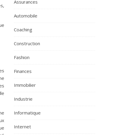
Assurances
s,
Automobile
ue
Coaching
Construction
Fashion
es
Finances
ne
Immobilier
es
le
Industrie
Informatique
ne
ux
Internet
ue