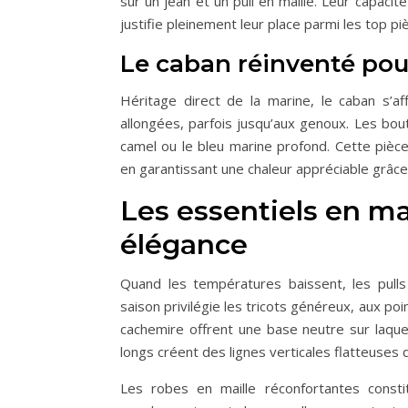
sur un jean et un pull en maille. Leur capac
justifie pleinement leur place parmi les top p
Le caban réinventé pou
Héritage direct de la marine, le caban s’a
allongées, parfois jusqu’aux genoux. Les bo
camel ou le bleu marine profond. Cette piè
en garantissant une chaleur appréciable grâce
Les essentiels en ma
élégance
Quand les températures baissent, les pull
saison privilégie les tricots généreux, aux poin
cachemire offrent une base neutre sur laque
longs créent des lignes verticales flatteuses q
Les robes en maille réconfortantes consti