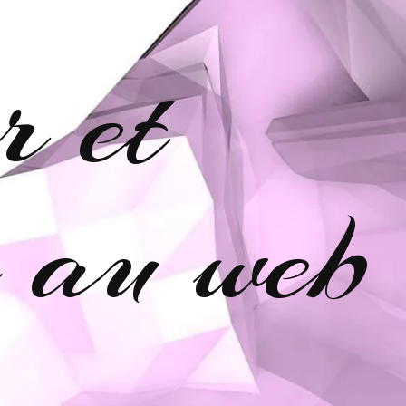
r et
e au web