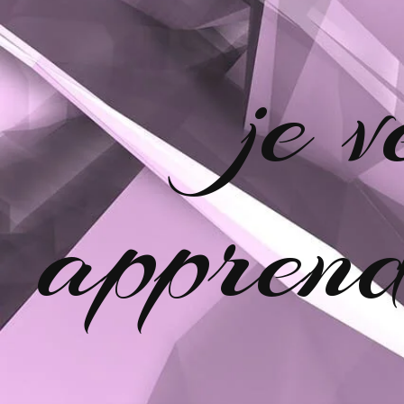
je 
apprend