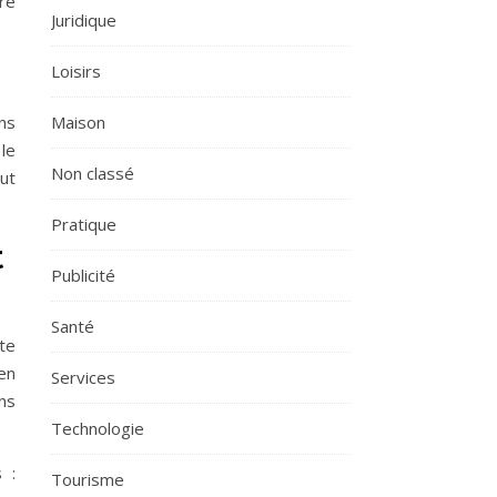
ré
Juridique
Loisirs
Maison
ns
le
Non classé
ut
Pratique
t
Publicité
Santé
te
 en
Services
ns
Technologie
 :
Tourisme