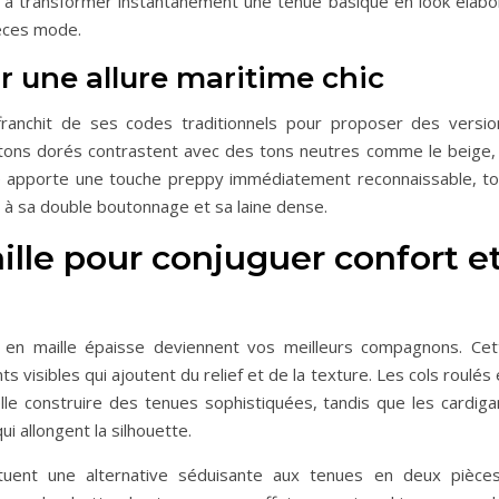
ité à transformer instantanément une tenue basique en look élabo
ièces mode.
r une allure maritime chic
ffranchit de ses codes traditionnels pour proposer des versio
utons dorés contrastent avec des tons neutres comme le beige, 
ce apporte une touche preppy immédiatement reconnaissable, to
 à sa double boutonnage et sa laine dense.
ille pour conjuguer confort e
s en maille épaisse deviennent vos meilleurs compagnons. Cet
ts visibles qui ajoutent du relief et de la texture. Les cols roulés
lle construire des tenues sophistiquées, tandis que les cardiga
ui allongent la silhouette.
tuent une alternative séduisante aux tenues en deux pièces