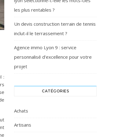
lyon sélectionne-t-elle les mots-clés
les plus rentables ?
Un devis construction terrain de tennis
inclut-il le terrassement ?
Agence immo Lyon 9 : service
personnalisé d’excellence pour votre
projet
 :
rs
CATÉGORIES
 se
de
Achats
ut
Artisans
nt
he