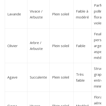
Parfum,
Vivace /
Faible à
pollinis
Lavande
Plein soleil
Arbuste
modéré
florais
violett
Feuilla
persist
Arbre /
Olivier
Plein soleil
Faible
argent
Arbuste
aspect
médite
Structu
Très
graphi
Agave
Succulente
Plein soleil
faible
entreti
minimal
Florais
aérienn
Gaura
Vivace
Plein soleil
Modéré