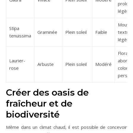
prolon
légère
Mouve
Stipa
Graminée
Plein soleil
Faible
texture
tenuissima
légère
Florais
Laurier-
abonda
Arbuste
Plein soleil
Modéré
rose
colorée
persist
Créer des oasis de
fraîcheur et de
biodiversité
Même dans un climat chaud, il est possible de concevoir