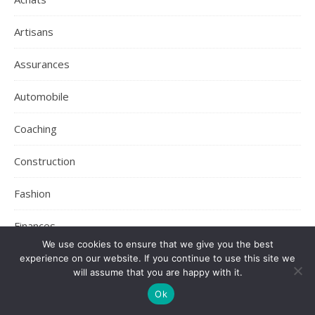
Artisans
Assurances
Automobile
Coaching
Construction
Fashion
Finances
We use cookies to ensure that we give you the best
Immobilier
experience on our website. If you continue to use this site we
will assume that you are happy with it.
Industrie
Ok