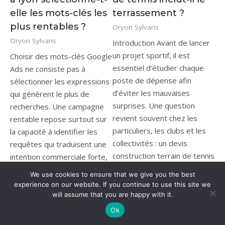
elle les mots-clés les
terrassement ?
plus rentables ?
Oryon Sylvaris
Oryon Sylvaris
Introduction Avant de lancer
un projet sportif, il est
Choisir des mots-clés Google
essentiel d’étudier chaque
Ads ne consiste pas à
poste de dépense afin
sélectionner les expressions
d’éviter les mauvaises
qui génèrent le plus de
surprises. Une question
recherches. Une campagne
revient souvent chez les
rentable repose surtout sur
particuliers, les clubs et les
la capacité à identifier les
collectivités : un devis
requêtes qui traduisent une
construction terrain de tennis
intention commerciale forte,
comprend-il
correspondent aux services
We use cookies to ensure that we give you the best
automatiquement les travaux
proposés et peuvent
experience on our website. If you continue to use this site we
de terrassement ? La
produire des conversions à
will assume that you are happy with it.
réponse dépend de plusieurs
un coût acceptable. Une
Ok
critères, mais cette étape
Agence google adds à lyon