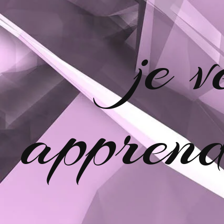
je 
apprend