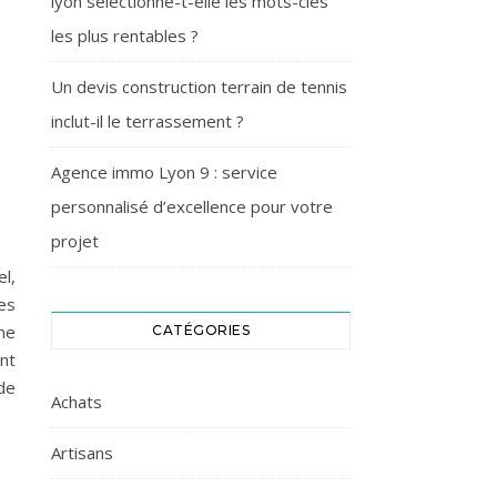
lyon sélectionne-t-elle les mots-clés
les plus rentables ?
Un devis construction terrain de tennis
inclut-il le terrassement ?
Agence immo Lyon 9 : service
personnalisé d’excellence pour votre
projet
el,
es
ne
CATÉGORIES
nt
 de
Achats
Artisans