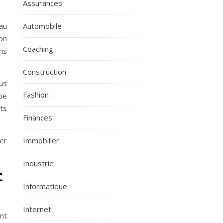
Assurances
au
Automobile
on
Coaching
ns
Construction
us
Fashion
be
ts
Finances
ser
Immobilier
Industrie
t
Informatique
Internet
nt