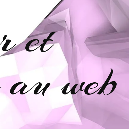
r et
e au web