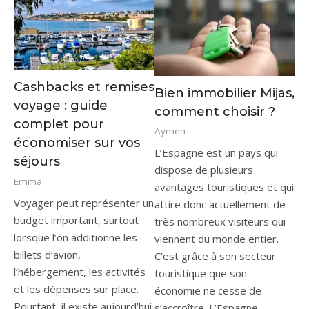
Cashbacks et remises
Bien immobilier Mijas,
voyage : guide
comment choisir ?
complet pour
Aymen
économiser sur vos
L’Espagne est un pays qui
séjours
dispose de plusieurs
Emma
avantages touristiques et qui
Voyager peut représenter un
attire donc actuellement de
budget important, surtout
très nombreux visiteurs qui
lorsque l’on additionne les
viennent du monde entier.
billets d’avion,
C’est grâce à son secteur
l’hébergement, les activités
touristique que son
et les dépenses sur place.
économie ne cesse de
Pourtant, il existe aujourd’hui
s’accroître. L’Espagne