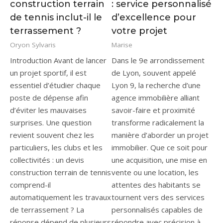
construction terrain
: service personnalisé
de tennis inclut-il le
d’excellence pour
terrassement ?
votre projet
Oryon Sylvaris
Marise
Introduction Avant de lancer
Dans le 9e arrondissement
un projet sportif, il est
de Lyon, souvent appelé
essentiel d’étudier chaque
Lyon 9, la recherche d’une
poste de dépense afin
agence immobilière alliant
d’éviter les mauvaises
savoir-faire et proximité
surprises. Une question
transforme radicalement la
revient souvent chez les
manière d’aborder un projet
particuliers, les clubs et les
immobilier. Que ce soit pour
collectivités : un devis
une acquisition, une mise en
construction terrain de tennis
vente ou une location, les
comprend-il
attentes des habitants se
automatiquement les travaux
tournent vers des services
de terrassement ? La
personnalisés capables de
réponse dépend de plusieurs
répondre avec précision à