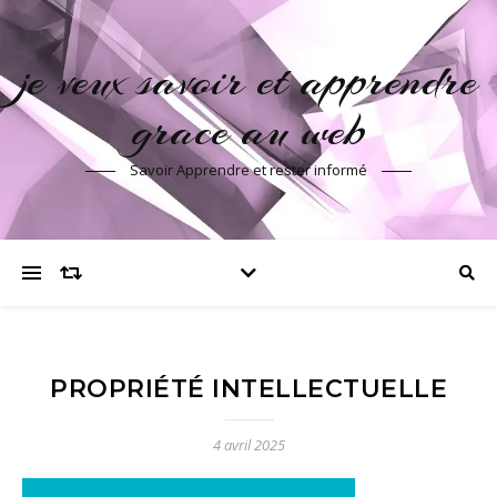
je veux savoir et apprendre
grace au web
Savoir Apprendre et rester informé
PROPRIÉTÉ INTELLECTUELLE
4 avril 2025