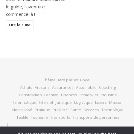
le guide, l’aventure
commence là !
Lire la suite
Thème Bard par
WP Royal
.
Achats
Artisans
Assurances
Automobile
Coaching
Construction
Fashion
Finances
Immobilier
Industrie
Informatique
Internet
Juridique
Logistique
Loisirs
Maison
Non classé
Pratique
Publicité
Santé
Services
Technologie
Textile
Tourisme
Transports
Transports de personnes