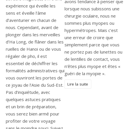
avons tendance à penser que
expérience qui éveille les
lorsque nous subissons une
sens et éveille l’âme
chirurgie oculaire, nous ne
d’aventurier en chacun de
sommes plus myopes ou
nous. Cependant, avant de
hypermétropes. Mais c’est
plonger dans les merveilles
une erreur de croire que
d’Ha Long, de flâner dans les
simplement parce que vous
ruelles de Hanoi ou de vous
ne portez pas de lunettes ou
régaler de pho, il est
de lentilles de contact, vous
essentiel de déchiffrer les
n’êtes plus myope et êtes «
formalités administratives qui
guéri de la myopie ».
vous ouvriront les portes de
Lire la suite
ce joyau de l’Asie du Sud-Est.
Pas d’inquiétude, avec
quelques astuces pratiques
et un brin de préparation,
vous serez bien armé pour
profiter de votre voyage
sans le moindre souci. Suivez