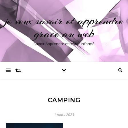
je veux savoir et apprendre
grace au web
Savoir Apprendre et rester informé
CAMPING
1 mars 2023