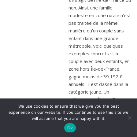
non. Ainsi, une famille
modeste en zone rurale n’est
pas traitée de la même
manière qu’un couple sans
enfant dans une grande
métropole. Voici quelques
exemples concrets : Un
couple avec deux enfants, en
zone hors Île-de-France,
gagne moins de 39 192 €
annuels : il est classé dans la
catégorie jaune. Un
célibataire en Île-de-France,
We use cookies to ensure that we give you the best
gagnant plus de 42 848 € : il
experience on our website. If you continue to use this site we
sera classé dans la catégorie
will assume that you are happy with it.
rose, donc moins aidé. Mais
Ok
même les foyers aux