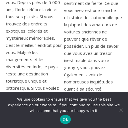
vous. Depuis près de 5 000
sentiment de fierté. Ce que
ans, l’Inde célèbre la vie et
vous avez est une tranche
tous ses plaisirs. Si vous
d’histoire de l’automobile que
trouvez des endroits
la plupart des amateurs de
exotiques, colorés et
voitures anciennes ne
mystérieux mémorables,
peuvent que rêver de
c’est le meilleur endroit pour
posséder. En plus de savoir
vous. Malgré les
que vous avez un trésor
changements et les
inestimable dans votre
diversités en Inde, le pays
garage, vous pouvez
reste une destination
également avoir de
touristique unique et
nombreuses inquiétudes
pittoresque. Si vous voulez
quant à sa sécurité.
un voyage d’aventure en
Lire la suite
We use cookies to ensure that we give you the best
Inde, commencez à faire vos
experience on our website. If you continue to use this site we
valises maintenant et prenez
will assume that you are happy with it.
le prochain vol.
Ok
Lire la suite