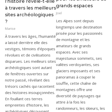
l’histoire révèle-t-elle
grands espaces
à travers les meilleurs
Joel
sites archéologiques
Les Alpes sont depuis
?
longtemps une destination
Marise
prisée pour les passionnés
À travers les âges, l’humanité
de montagne et les
a laissé derrière elle des
amateurs de grands
vestiges, témoins d’époques
espaces. Avec ses
révolues et de civilisations
majestueux sommets, ses
disparues. Les meilleurs sites
vallées verdoyantes, ses
archéologiques sont autant
glaciers imposants et ses
de fenêtres ouvertes sur
panoramas à couper le
notre passé, révélant des
souffle, cette chaîne de
trésors cachés qui racontent
montagnes offre une
des histoires insoupçonnées.
diversité de paysages qui
En fouillant ces terres
attire à la fois les
empreintes d’histoire, les
randonneurs, les skieurs, les
archéologues découvrent