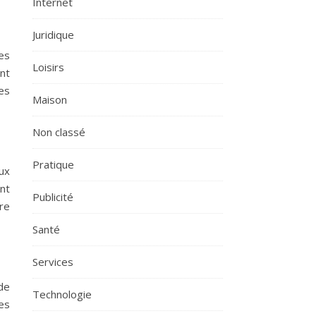
Internet
Juridique
es
Loisirs
nt
les
Maison
Non classé
Pratique
ux
ont
Publicité
re
Santé
Services
de
Technologie
es