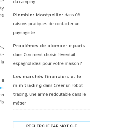
le
du camping
ty
dans
08
re
Plombier Montpellier
raisons pratiques de contacter un
paysagiste
Problèmes de plomberie paris
sés
dans
Comment choisir l’éventail
 de
 la
espagnol idéal pour votre maison ?
Les marchés financiers et le
Il
dans
Créer un robot
mlm trading
nt
trading, une arme redoutable dans le
on
is
métier
RECHERCHE PAR MOT CLÉ