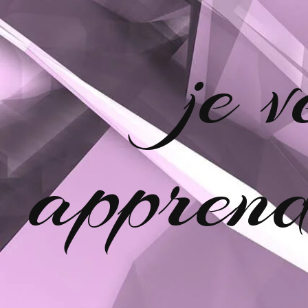
je 
apprend