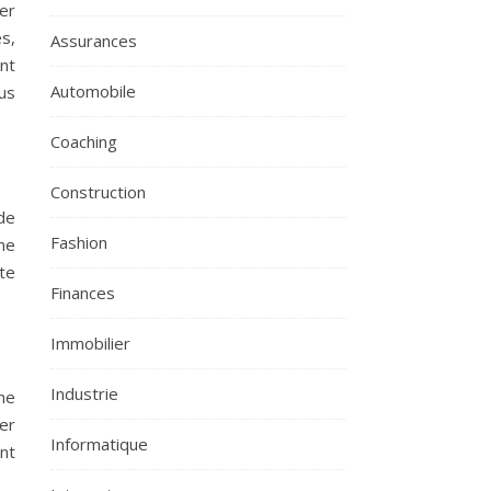
er
es,
Assurances
nt
Automobile
us
Coaching
Construction
 de
Fashion
ne
tte
Finances
Immobilier
Industrie
ne
er
Informatique
nt