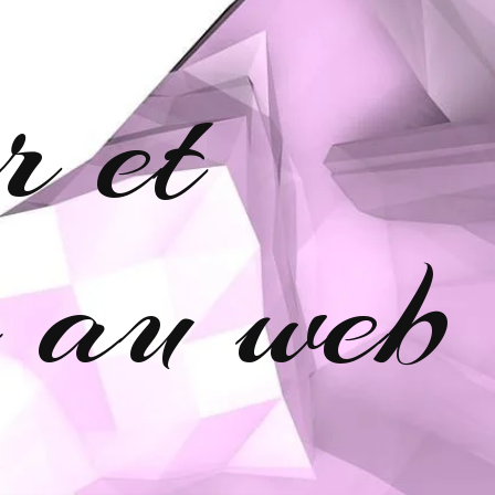
r et
e au web