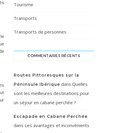
és
Tourisme
Transports
Transports de personnes
 le
ue
 de
COMMENTAIRES RÉCENTS
Routes Pittoresques sur la
dans
Quelles
Péninsule Ibérique
es
eut
sont les meilleures destinations pour
ur
un séjour en cabane perchée ?
Escapade en Cabane Perchée
dans
Les avantages et inconvénients